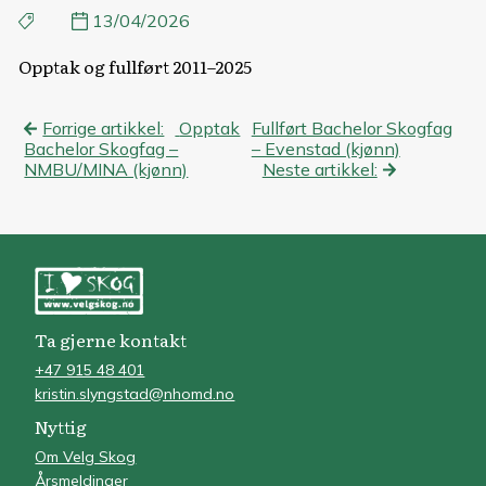
13/04/2026
Opptak og fullført 2011–2025
Innleggsnavigasjon
Forrige artikkel:
Opptak
Fullført Bachelor Skogfag
Bachelor Skogfag –
– Evenstad (kjønn)
NMBU/MINA (kjønn)
Neste artikkel:
Ta gjerne kontakt
+47 915 48 401
kristin.slyngstad@nhomd.no
Nyttig
Om Velg Skog
Årsmeldinger