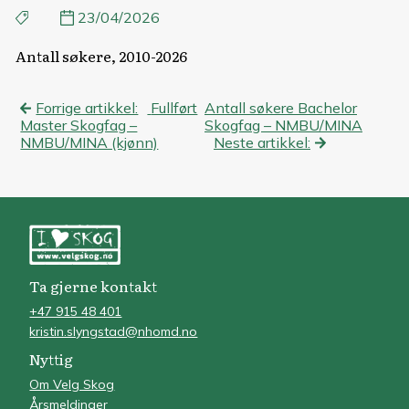
23/04/2026
Antall søkere, 2010-2026
Innleggsnavigasjon
Forrige artikkel:
Fullført
Antall søkere Bachelor
Master Skogfag –
Skogfag – NMBU/MINA
NMBU/MINA (kjønn)
Neste artikkel:
Ta gjerne kontakt
+47 915 48 401
kristin.slyngstad@nhomd.no
Nyttig
Om Velg Skog
Årsmeldinger