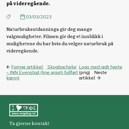
på videregående.
03/03/2023
Naturbruksutdanninga gir deg mange
valgmuligheter. Filmen gir deg et innblikk i
mulighetene du har hvis du velger naturbruk på
videregående.
Innleggsnavigasjon
Forrige artikkel:
Skogbachelor
Logo med rødt hjerte
– INN Evenstad (line graph fullført
(png)
Neste
kjønn)
artikkel:
Ta gjerne kontakt