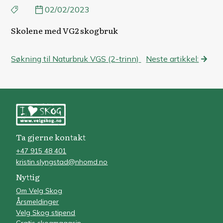
02/02/2023
Skolene med VG2 skogbruk
Innleggsnavigasjon
Søkning til Naturbruk VGS (2-trinn)
Neste artikkel:
Ta gjerne kontakt
+47 915 48 401
kristin.slyngstad@nhomd.no
Nyttig
Om Velg Skog
Årsmeldinger
Velg Skog stipend