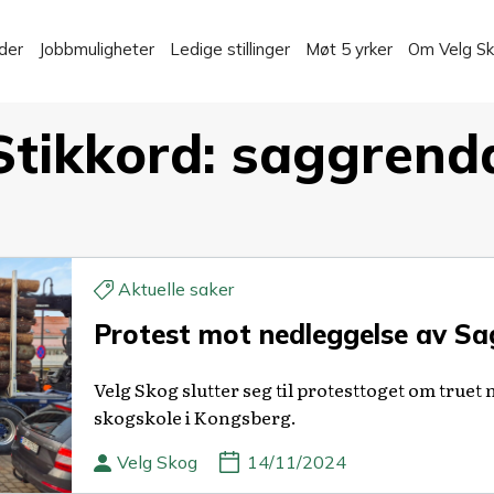
der
Jobbmuligheter
Ledige stillinger
Møt 5 yrker
Om Velg S
Stikkord:
saggrend
Aktuelle saker
Protest mot nedleggelse av S
Velg Skog slutter seg til protesttoget om true
skogskole i Kongsberg.
Velg Skog
14/11/2024