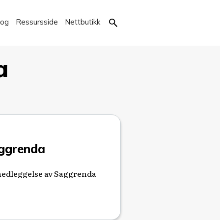
kog
Ressursside
Nettbutikk
a
aggrenda
t nedleggelse av Saggrenda