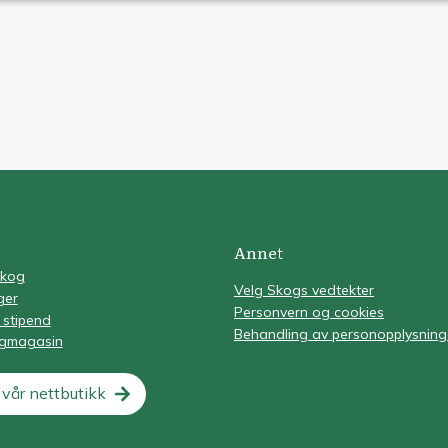
Annet
Skog
Velg Skogs vedtekter
ger
Personvern og cookies
 stipend
Behandling av personopplysning
ogmagasin
vår nettbutikk