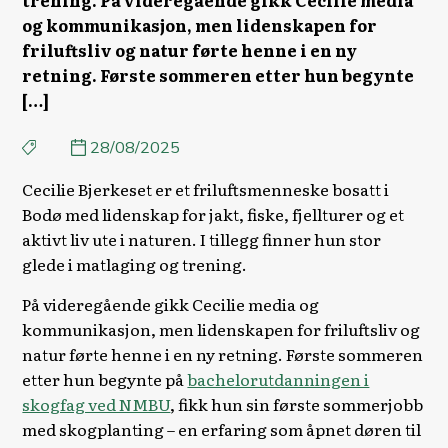
trening. På videregående gikk Cecilie media
og kommunikasjon, men lidenskapen for
friluftsliv og natur førte henne i en ny
retning. Første sommeren etter hun begynte
[…]
28/08/2025
Cecilie Bjerkeset er et friluftsmenneske bosatt i
Bodø med lidenskap for jakt, fiske, fjellturer og et
aktivt liv ute i naturen. I tillegg finner hun stor
glede i matlaging og trening.
På videregående gikk Cecilie media og
kommunikasjon, men lidenskapen for friluftsliv og
natur førte henne i en ny retning. Første sommeren
etter hun begynte på
bachelorutdanningen i
skogfag ved NMBU
, fikk hun sin første sommerjobb
med skogplanting – en erfaring som åpnet døren til