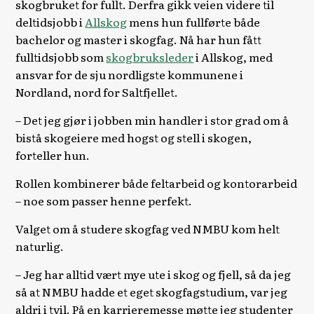
skogbruket for fullt. Derfra gikk veien videre til
deltidsjobb i
Allskog
mens hun fullførte både
bachelor og master i skogfag. Nå har hun fått
fulltidsjobb som
skogbruksleder
i Allskog, med
ansvar for de sju nordligste kommunene i
Nordland, nord for Saltfjellet.
– Det jeg gjør i jobben min handler i stor grad om å
bistå skogeiere med hogst og stell i skogen,
forteller hun.
Rollen kombinerer både feltarbeid og kontorarbeid
– noe som passer henne perfekt.
Valget om å studere skogfag ved NMBU kom helt
naturlig.
– Jeg har alltid vært mye ute i skog og fjell, så da jeg
så at NMBU hadde et eget skogfagstudium, var jeg
aldri i tvil. På en karrieremesse møtte jeg studenter