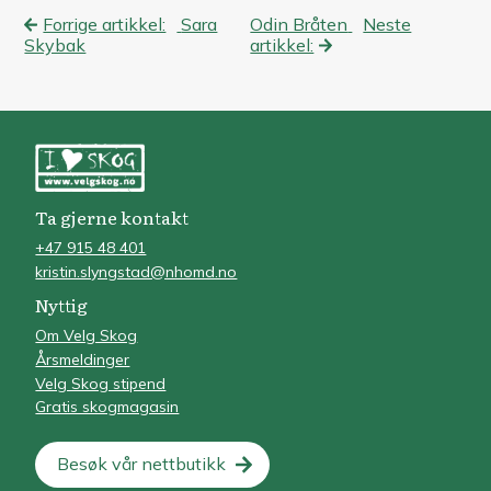
Innleggsnavigasjon
Forrige artikkel:
Sara
Odin Bråten
Neste
Skybak
artikkel:
Ta gjerne kontakt
+47 915 48 401
kristin.slyngstad@nhomd.no
Nyttig
Om Velg Skog
Årsmeldinger
Velg Skog stipend
Gratis skogmagasin
Besøk vår nettbutikk