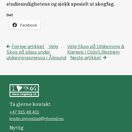
studiemulighetene og sjekk spesielt ut skogfag.
Del:
Facebook
Innleggsnavigasjon
Forrige artikkel:
Velg
Velg Skog på Utdanning &
Skog på plass under
Karriere i Oslo/Lillestrøm
utdanningsmessa i Ålesund
Neste artikkel:
Ta gjerne kontakt
+47 915 48 401
kristin.slyngstad@nhomd.no
Nyttig