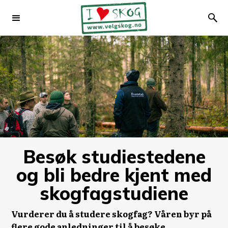
Besøk studiestedene
og bli bedre kjent med
skogfagstudiene
Vurderer du å studere skogfag? Våren byr på
flere gode anledninger til å besøke