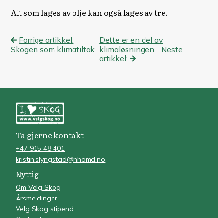
Alt som lages av olje kan også lages av tre.
Innleggsnavigasjon
Forrige artikkel:
Dette er en del av
Skogen som klimatiltak
klimaløsningen
Neste
artikkel:
Ta gjerne kontakt
+47 915 48 401
kristin.slyngstad@nhomd.no
Nyttig
Om Velg Skog
Årsmeldinger
Velg Skog stipend