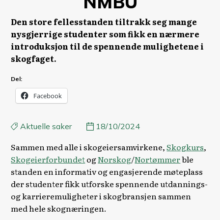
NMBU
Den store fellesstanden tiltrakk seg mange
nysgjerrige studenter som fikk en nærmere
introduksjon til de spennende mulighetene i
skogfaget.
Del:
Facebook
Aktuelle saker
18/10/2024
Sammen med alle i skogeiersamvirkene,
Skogkurs
,
Skogeierforbundet
og
Norskog
/
Nortømmer
ble
standen en informativ og engasjerende møteplass
der studenter fikk utforske spennende utdannings-
og karrieremuligheter i skogbransjen sammen
med hele skognæringen.