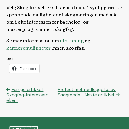
Velg Skog fortsetter sitt arbeid med å synliggjøre de
spennende mulighetene i skognæringen med mål
om å øke interessen for bachelor- og
masterprogrammer i skogfag.
Se mer informasjon om
utdanning
og
karrieremuligheter
innen skogfag.
Del:
Facebook
Innleggsnavigasjon
Forrige artikkel:
Protest mot nedleggelse av
Skogfag-interessen
Saggrenda
Neste artikkel:
øker!