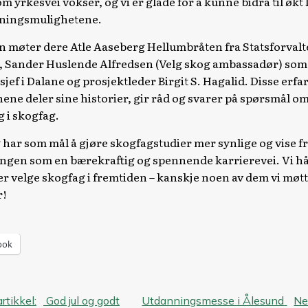
m yrkesvei vokser, og vi er glade for å kunne bidra til øk
ningsmulighetene.
n møter dere Atle Aaseberg Hellumbråten fra Statsforvalt
 Sander Huslende Alfredsen (Velg skog ambassadør) som
jef i Dalane og prosjektleder Birgit S. Hagalid. Disse erfa
ene deler sine historier, gir råd og svarer på spørsmål o
 i skogfag.
 har som mål å gjøre skogfagstudier mer synlige og vise 
gen som en bærekraftig og spennende karrierevei. Vi hå
ver velge skogfag i fremtiden – kanskje noen av dem vi møtt
r!
ook
eggsnavigasjon
artikkel:
God jul og godt
Utdanningsmesse i Ålesund
Ne