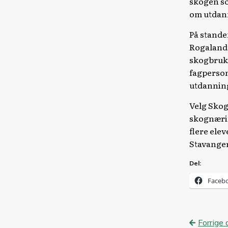
skogen so
om utdan
På stande
Rogaland,
skogbruks
fagperson
utdanning
Velg Skog
skognærin
flere ele
Stavange
Del:
Faceb
Innl
Forrige 