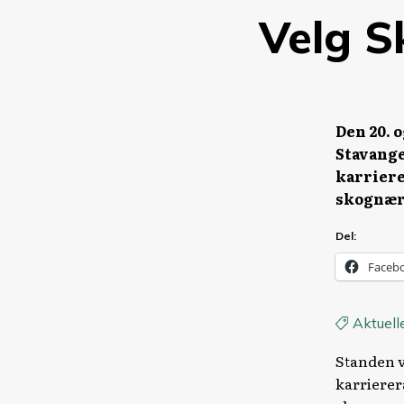
Velg S
Den 20. 
Stavange
karriere
skognær
Del:
Faceb
Aktuell
Standen v
karrierer