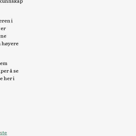
t kunnskap
eren i
 er
rne
m høyere
frem
per å se
e her i
ste