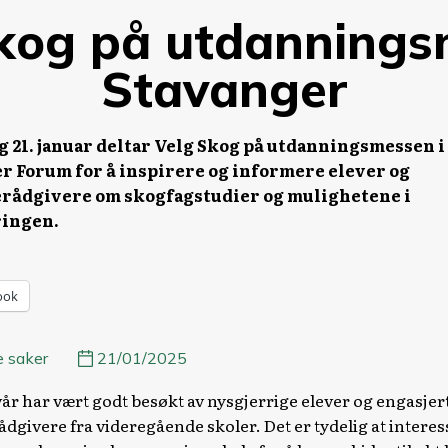
kog på utdannings
Stavanger
og 21. januar deltar Velg Skog på utdanningsmessen i
r Forum for å inspirere og informere elever og
rådgivere om skogfagstudier og mulighetene i
ingen.
ook
e saker
21/01/2025
år har vært godt besøkt av nysgjerrige elever og engasjer
ådgivere fra videregående skoler. Det er tydelig at interes