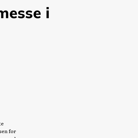
messe i
te
sen for