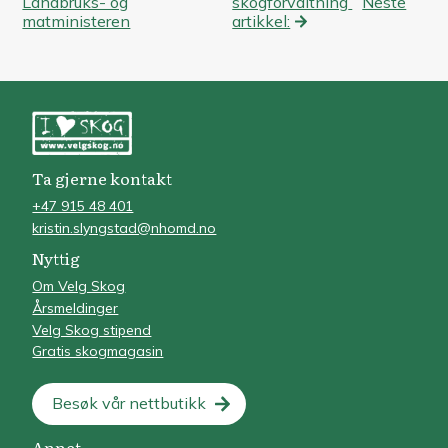
Landbruks- og
skogforvaltning
Neste
matministeren
artikkel:
Ta gjerne kontakt
+47 915 48 401
kristin.slyngstad@nhomd.no
Nyttig
Om Velg Skog
Årsmeldinger
Velg Skog stipend
Gratis skogmagasin
Besøk vår nettbutikk
Annet