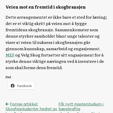
Veien mot en fremtid i skogbransjen
Dette arrangementet er ikke bare et sted for læring;
det er et viktig skritt på veien mot å bygge
fremtidens skogbransje. Sammenkomster som
denne styrker samholdet blant unge talenter og
viser at veien til suksess i skogbransjen går
gjennom kunnskap, samarbeid og engasjement.
MEF
og Velg Skog fortsetter sitt engasjement for å
styrke denne viktige næringen ved å investere i de
som skal forme dens fremtid.
Del:
Facebook
Innleggsnavigasjon
Forrige artikkel:
Får nytt masterstudium i
Skogfagstudenter hedret av
bærekraftig