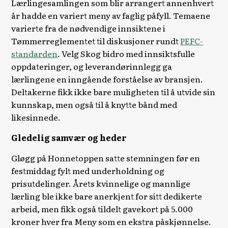
Lærlingesamlingen som blir arrangert annenhvert
år hadde en variert meny av faglig påfyll. Temaene
varierte fra de nødvendige innsiktene i
Tømmerreglementet til diskusjoner rundt
PEFC-
standarden
. Velg Skog bidro med innsiktsfulle
oppdateringer, og leverandørinnlegg ga
lærlingene en inngående forståelse av bransjen.
Deltakerne fikk ikke bare muligheten til å utvide sin
kunnskap, men også til å knytte bånd med
likesinnede.
Gledelig samvær og heder
Gløgg på Honnetoppen satte stemningen før en
festmiddag fylt med underholdning og
prisutdelinger. Årets kvinnelige og mannlige
lærling ble ikke bare anerkjent for sitt dedikerte
arbeid, men fikk også tildelt gavekort på 5.000
kroner hver fra Meny som en ekstra påskjønnelse.