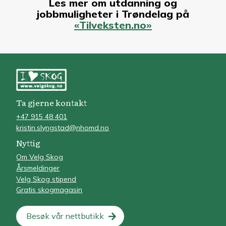
Les mer om utdanning og
jobbmuligheter i Trøndelag på
«Tilveksten.no»
Ta gjerne kontakt
+47 915 48 401
kristin.slyngstad@nhomd.no
Nyttig
Om Velg Skog
Årsmeldinger
Velg Skog stipend
Gratis skogmagasin
Besøk vår nettbutikk