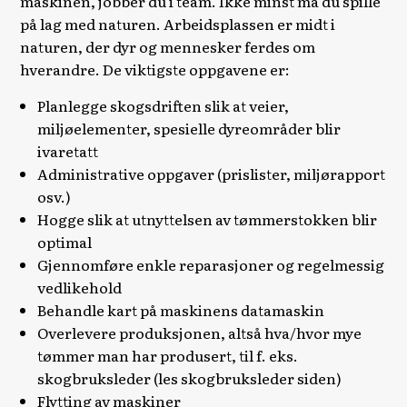
maskinen, jobber du i team. Ikke minst må du spille
på lag med naturen. Arbeidsplassen er midt i
naturen, der dyr og mennesker ferdes om
hverandre. De viktigste oppgavene er:
Planlegge skogsdriften slik at veier,
miljøelementer, spesielle dyreområder blir
ivaretatt
Administrative oppgaver (prislister, miljørapport
osv.)
Hogge slik at utnyttelsen av tømmerstokken blir
optimal
Gjennomføre enkle reparasjoner og regelmessig
vedlikehold
Behandle kart på maskinens datamaskin
Overlevere produksjonen, altså hva/hvor mye
tømmer man har produsert, til f. eks.
skogbruksleder (les skogbruksleder siden)
Flytting av maskiner